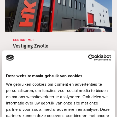
Bevestiging materiaal
PVC Leidingsysteem Geluidsarm
Diversen
Snelkoppeling RVS
Bevestigingsklem
Kranen en afsluiters
Bewegingssensor
Bodemplaat Schakelmateriaal
CONTACT MET
Vestiging Zwolle
Buisaardklem
Buisklem
CEE Koppelcontactstop
Deze website maakt gebruik van cookies
We gebruiken cookies om content en advertenties te
CEE Toestelcontactstop
personaliseren, om functies voor social media te bieden
en om ons websiteverkeer te analyseren. Ook delen we
CEE Wandcontactdoos
informatie over uw gebruik van onze site met onze
partners voor social media, adverteren en analyse. Deze
Centraalplaat
partners kunnen deze gegevens combineren met andere