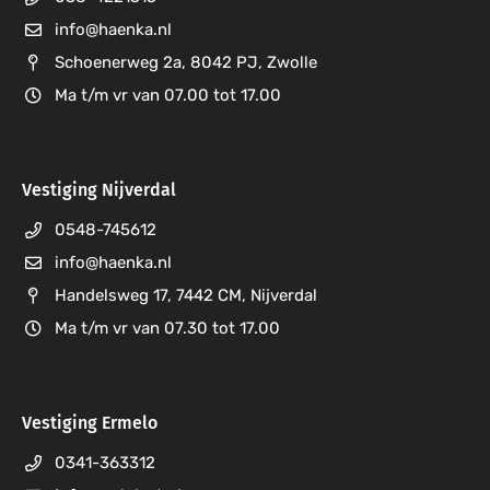
Installatieautomaat
info@haenka.nl
Installatiebuis
Schoenerweg 2a, 8042 PJ, Zwolle
Ma t/m vr van 07.00 tot 17.00
InstallatiebuisBocht
Installatiekast
Vestiging Nijverdal
Installatieschakelaar
0548-745612
Jaloezieschakelaar
info@haenka.nl
Handelsweg 17, 7442 CM, Nijverdal
Kabelaftapmof
Ma t/m vr van 07.30 tot 17.00
Kabel Buisinvoerstuk
Kamrail
Vestiging Ermelo
Kinderbeveiliginginzetstuk schakelmateriaal
0341-363312